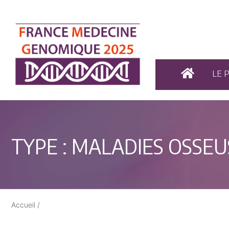
LE 
TYPE :
MALADIES OSSEU
Accueil
/