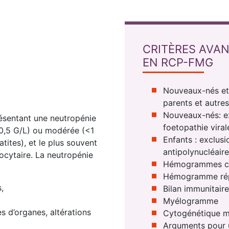
CRITÈRES AVAN
EN RCP-FMG
Nouveaux-nés et 
parents et autres
Nouveaux-nés: ex
résentant une neutropénie
foetopathie viral
0,5 G/L) ou modérée (<1
Enfants : exclus
ites), et le plus souvent
antipolynucléaire
ocytaire. La neutropénie
Hémogrammes c
Hémogramme répét
,
Bilan immunitaire
Myélogramme
s d’organes, altérations
Cytogénétique m
Arguments pour 