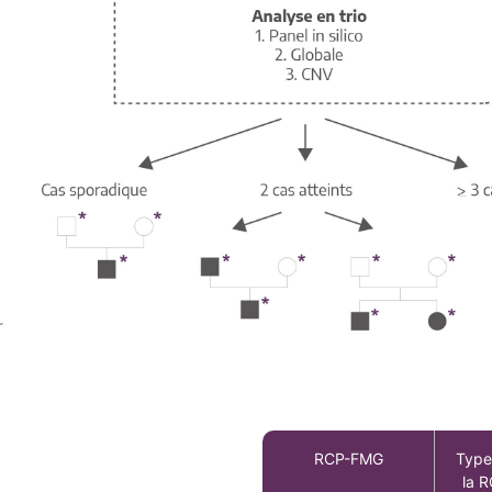
RCP-FMG
Type
la 