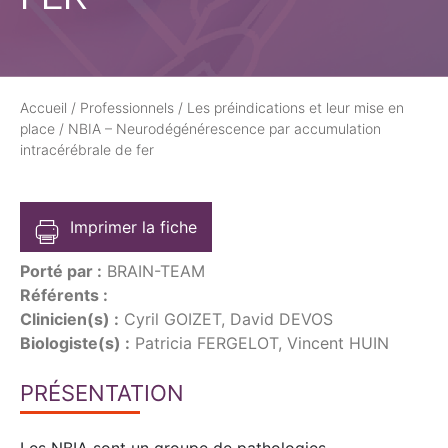
Accueil
/
Professionnels
/
Les préindications et leur mise en
place
/
NBIA – Neurodégénérescence par accumulation
intracérébrale de fer
Imprimer la fiche
Porté par :
BRAIN-TEAM
Référents :
Clinicien(s) :
Cyril GOIZET, David DEVOS
Biologiste(s) :
Patricia FERGELOT, Vincent HUIN
PRÉSENTATION
Les NBIA sont un groupe de pathologies