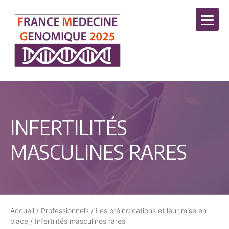
INFERTILITÉS
MASCULINES RARES
Accueil
/
Professionnels
/
Les préindications et leur mise en
place
/
Infertilités masculines rares