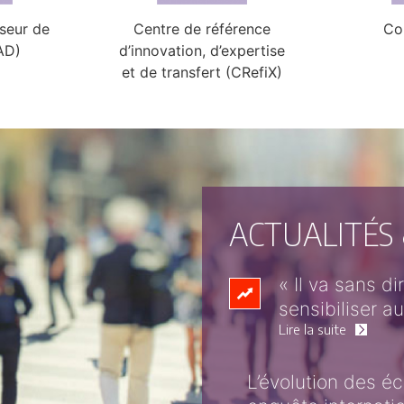
seur de
Centre de référence
Co
AD)
d’innovation, d’expertise
et de transfert (CRefiX)
ACTUALITÉS
« Il va sans d
sensibiliser a
Lire la suite
L’évolution des 