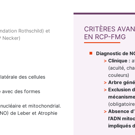
CRITÈRES AVAN
ation Rothschild) et
EN RCP-FMG
P Necker)
Diagnostic de 
Clinique :
at
(acuité, ch
couleurs)
atérale des cellules
Arbre géné
Exclusion d
té avec des formes
mécanisme
(obligatoir
ucléaire et mitochondrial.
Absence d’i
(NO) de Leber et Atrophie
l’ADN mitoc
impliqués 