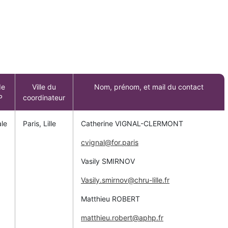
de
Ville du
Nom, prénom, et mail du contact
P
coordinateur
ale
Paris, Lille
Catherine VIGNAL-CLERMONT
cvignal@for.paris
Vasily SMIRNOV
Vasily.smirnov@chru-lille.fr
Matthieu ROBERT
matthieu.robert@aphp.fr