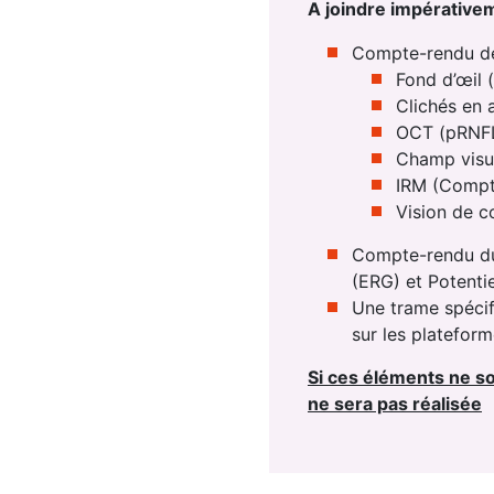
A joindre impérativem
Compte-rendu de 
Fond d’œil 
Clichés en 
OCT (pRNFL
Champ visu
IRM (Compte
Vision de co
Compte-rendu du 
(ERG) et Potenti
Une trame spécif
sur les platefor
Si ces éléments ne son
ne sera pas réalisée