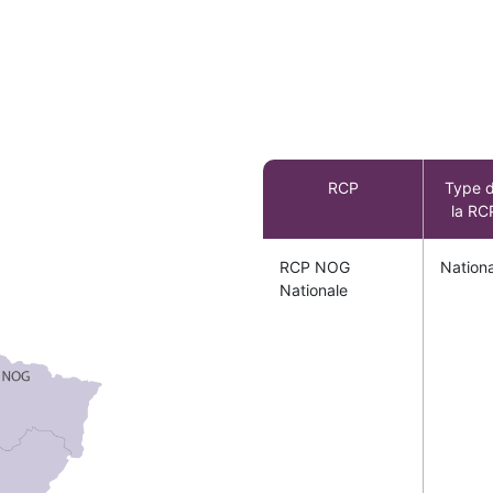
RCP
Type 
la RC
RCP NOG
Nation
Nationale