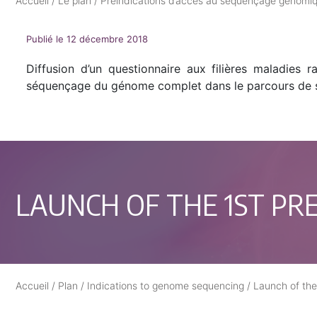
Accueil
/
Le plan
/
Préindications d’accès au séquençage génomi
Publié le 12 décembre 2018
Diffusion d’un questionnaire aux filières maladies 
séquençage du génome complet dans le parcours de soin
LAUNCH OF THE 1ST PRE
Accueil
/
Plan
/
Indications to genome sequencing
/
Launch of the 