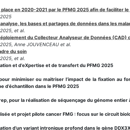
place en 2020-2021 par le PFMG 2025 afin de faciliter l
G2025
réanalyse, les bases et partages de données dans les mal
025, et al.
déploiement du Collecteur Analyseur de Données (CAD) 
G2025,
Anne JOUVENCEAU et al.
adre du soin
025, et al.
vation et d’eXpertise et de transfert du PFMG 2025
our minimiser ou maitriser l’impact de la fixation au f
pe d’échantillon dans le PFMG 2025
ep, pour la réalisation de séquençage du génome entier à
e et projet pilote cancer FMG : focus sur le circuit bio
ation d’un variant intronique profond dans le gène DDX3X 