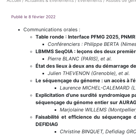
Accueil
/
Actualités & Evenements
/
Evenements
/
Assises de gé
Publié le 8 février 2022
Communications orales :
Table ronde : Interface PFMG 2025, PNMR3
Conférenciers : Philippe BERTA (Nime
LBMMS SeqOIA : leçons des deux premièr
Pierre BLANC (PARIS), et al.
État des lieux à deux ans du démarrage d
Julien THEVENON (Grenoble), et al.
Le séquençage du génome : un accès à l’é
Laurence MICHEL-CALEMARD (LYO
Explicitation d’une surdité syndromique 
séquençage du génome entier sur AURA
Marjolaine WILLEMS (Montpellier),
Faisabilité et efficience du séquençage d
DEFIDIAG
Christine BINQUET,
Defidiag GR