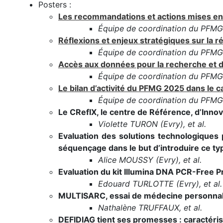
Posters :
Les recommandations et actions mises en 
Équipe de coordination du PFM
Réflexions et enjeux stratégiques sur la 
Équipe de coordination du PFMG2
Accès aux données pour la recherche et 
Équipe de coordination du PFM
Le bilan d’activité du PFMG 2025 dans le c
Équipe de coordination du PFMG2
Le CRefIX, le centre de Référence, d’Inno
Violette TURON (Evry), et al.
Evaluation des solutions technologiques p
séquençage dans le but d’introduire ce ty
Alice MOUSSY (Evry), et al.
Evaluation du kit Illumina DNA PCR-Free Pr
Edouard TURLOTTE (Evry), et al.
MULTISARC, essai de médecine personnalisé
Nathalène TRUFFAUX, et al.
DEFIDIAG tient ses promesses : caractéris