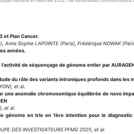
nétique humaine et médicale 2022 : de nombreuses communications
 et Plan Cancer.
s), Anne Sophie LAPOINTE (Paris), Frédérique NOWAK (Pari
es années.
e l’activité de séquençage de génome entier par AURAGEN 
tude du rôle des variants introniques profonds dans les
N), et al.
par une anomalie chromosomique équilibrée de novo impa
GEN
 et al.
e génome en trio en 1ère intention pour le diagnostic é
OUPE DES INVESTIGATEURS PFMG 2025, et al.