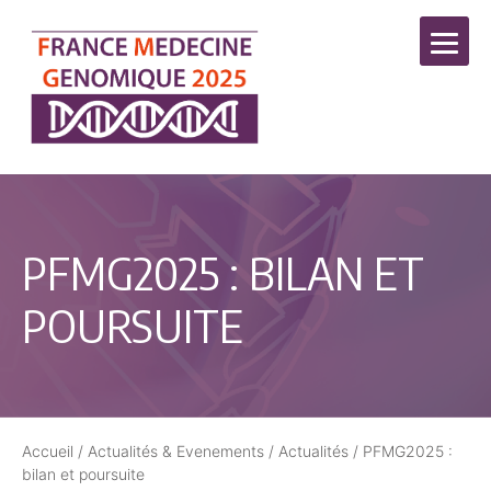
PFMG2025 : BILAN ET
POURSUITE
Accueil
/
Actualités & Evenements
/
Actualités
/
PFMG2025 :
bilan et poursuite